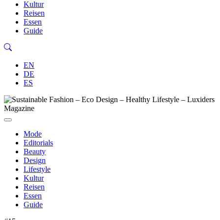
Kultur
Reisen
Essen
Guide
EN
DE
ES
Mode
Editorials
Beauty
Design
Lifestyle
Kultur
Reisen
Essen
Guide