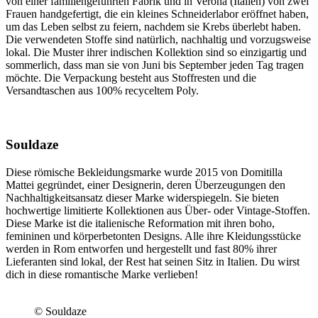
von einer familiengeführten Fabrik und in Verona (Italien) von zwei
Frauen handgefertigt, die ein kleines Schneiderlabor eröffnet haben,
um das Leben selbst zu feiern, nachdem sie Krebs überlebt haben.
Die verwendeten Stoffe sind natürlich, nachhaltig und vorzugsweise
lokal. Die Muster ihrer indischen Kollektion sind so einzigartig und
sommerlich, dass man sie von Juni bis September jeden Tag tragen
möchte. Die Verpackung besteht aus Stoffresten und die
Versandtaschen aus 100% recyceltem Poly.
Souldaze
Diese römische Bekleidungsmarke wurde 2015 von Domitilla
Mattei gegründet, einer Designerin, deren Überzeugungen den
Nachhaltigkeitsansatz dieser Marke widerspiegeln. Sie bieten
hochwertige limitierte Kollektionen aus Über- oder Vintage-Stoffen.
Diese Marke ist die italienische Reformation mit ihren boho,
femininen und körperbetonten Designs. Alle ihre Kleidungsstücke
werden in Rom entworfen und hergestellt und fast 80% ihrer
Lieferanten sind lokal, der Rest hat seinen Sitz in Italien. Du wirst
dich in diese romantische Marke verlieben!
© Souldaze