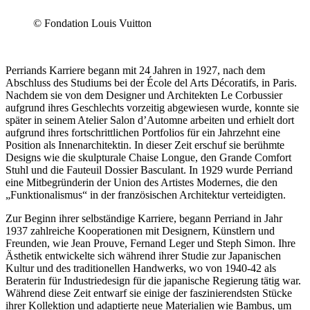
© Fondation Louis Vuitton
Perriands Karriere begann mit 24 Jahren in 1927, nach dem
Abschluss des Studiums bei der École del Arts Décoratifs, in Paris.
Nachdem sie von dem Designer und Architekten Le Corbussier
aufgrund ihres Geschlechts vorzeitig abgewiesen wurde, konnte sie
später in seinem Atelier Salon d’Automne arbeiten und erhielt dort
aufgrund ihres fortschrittlichen Portfolios für ein Jahrzehnt eine
Position als Innenarchitektin. In dieser Zeit erschuf sie berühmte
Designs wie die skulpturale Chaise Longue, den Grande Comfort
Stuhl und die Fauteuil Dossier Basculant. In 1929 wurde Perriand
eine Mitbegründerin der Union des Artistes Modernes, die den
„Funktionalismus“ in der französischen Architektur verteidigten.
Zur Beginn ihrer selbständige Karriere, begann Perriand in Jahr
1937 zahlreiche Kooperationen mit Designern, Künstlern und
Freunden, wie Jean Prouve, Fernand Leger und Steph Simon. Ihre
Ästhetik entwickelte sich während ihrer Studie zur Japanischen
Kultur und des traditionellen Handwerks, wo von 1940-42 als
Beraterin für Industriedesign für die japanische Regierung tätig war.
Während diese Zeit entwarf sie einige der faszinierendsten Stücke
ihrer Kollektion und adaptierte neue Materialien wie Bambus, um