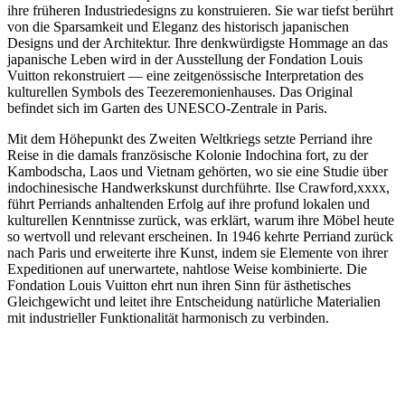
ihre früheren Industriedesigns zu konstruieren. Sie war tiefst berührt
von die Sparsamkeit und Eleganz des historisch japanischen
Designs und der Architektur. Ihre denkwürdigste Hommage an das
japanische Leben wird in der Ausstellung der Fondation Louis
Vuitton rekonstruiert — eine zeitgenössische Interpretation des
kulturellen Symbols des Teezeremonienhauses. Das Original
befindet sich im Garten des UNESCO-Zentrale in Paris.
Mit dem Höhepunkt des Zweiten Weltkriegs setzte Perriand ihre
Reise in die damals französische Kolonie Indochina fort, zu der
Kambodscha, Laos und Vietnam gehörten, wo sie eine Studie über
indochinesische Handwerkskunst durchführte. Ilse Crawford,xxxx,
führt Perriands anhaltenden Erfolg auf ihre profund lokalen und
kulturellen Kenntnisse zurück, was erklärt, warum ihre Möbel heute
so wertvoll und relevant erscheinen. In 1946 kehrte Perriand zurück
nach Paris und erweiterte ihre Kunst, indem sie Elemente von ihrer
Expeditionen auf unerwartete, nahtlose Weise kombinierte. Die
Fondation Louis Vuitton ehrt nun ihren Sinn für ästhetisches
Gleichgewicht und leitet ihre Entscheidung natürliche Materialien
mit industrieller Funktionalität harmonisch zu verbinden.