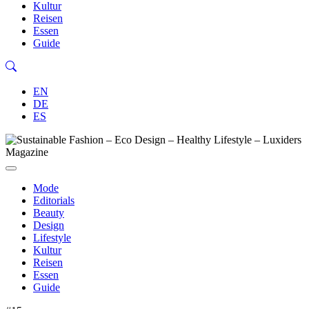
Kultur
Reisen
Essen
Guide
EN
DE
ES
Mode
Editorials
Beauty
Design
Lifestyle
Kultur
Reisen
Essen
Guide