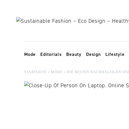
Skip to content
Toggle navigation
Mode
Editorials
Beauty
Design
Lifestyle
STARTSEITE
»
MODE
»
DIE BESTEN NACHHALTIGEN ON