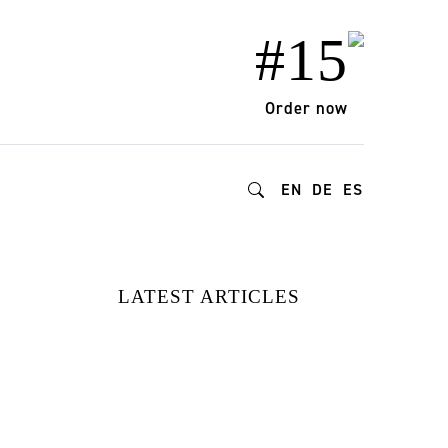
#15
Order now
EN
DE
ES
LATEST ARTICLES
15 MODEMARKEN,
DIE STIL UND
WIRKUNG NEU
DEFINIEREN |
ENTDECKT AUF
DER MOMAD