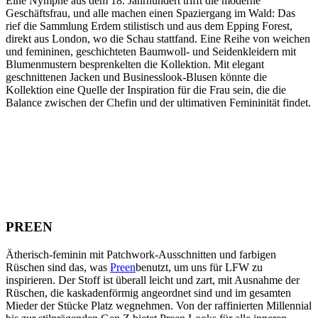
Eine Nymphe aus dem 18. Jahrhundert trifft die moderne
Geschäftsfrau, und alle machen einen Spaziergang im Wald: Das
rief die Sammlung Erdem stilistisch und aus dem Epping Forest,
direkt aus London, wo die Schau stattfand. Eine Reihe von weichen
und femininen, geschichteten Baumwoll- und Seidenkleidern mit
Blumenmustern besprenkelten die Kollektion. Mit elegant
geschnittenen Jacken und Businesslook-Blusen könnte die
Kollektion eine Quelle der Inspiration für die Frau sein, die die
Balance zwischen der Chefin und der ultimativen Femininität findet.
PREEN
Ätherisch-feminin mit Patchwork-Ausschnitten und farbigen
Rüschen sind das, was
Preen
benutzt, um uns für LFW zu
inspirieren. Der Stoff ist überall leicht und zart, mit Ausnahme der
Rüschen, die kaskadenförmig angeordnet sind und im gesamten
Mieder der Stücke Platz wegnehmen. Von der raffinierten Millennial