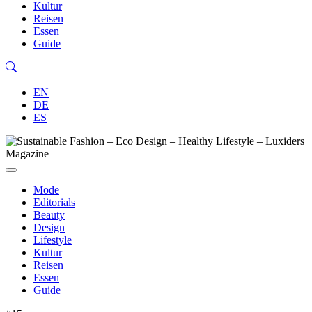
Kultur
Reisen
Essen
Guide
EN
DE
ES
Mode
Editorials
Beauty
Design
Lifestyle
Kultur
Reisen
Essen
Guide