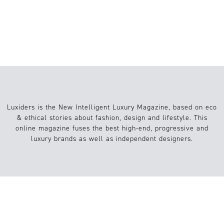
ARCHITEKTUR UND 3D-DRUCK DIE
MODE NEU GESTALTEN
Luxiders is the New Intelligent Luxury Magazine, based on eco
& ethical stories about fashion, design and lifestyle. This
online magazine fuses the best high-end, progressive and
luxury brands as well as independent designers.
Info
Website
About us
Conditions
Contact
FAQs