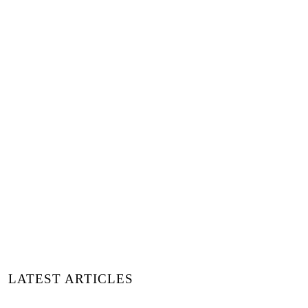
All Images:
@
Courtesy by
Premiere Vision Paris 2024
LATEST ARTICLES