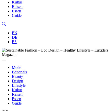
Kultur
Reisen
Essen
Guide
EN
DE
ES
Mode
Editorials
Beauty
Design
Lifestyle
Kultur
Reisen
Essen
Guide