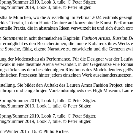
ring/Summer 2019, Look 3, tulle. © Peter Stigter.
thalle München, wo die Ausstellung im Februar 2024 erstmals gezeigt 
rides Terrain, in dem Haute Couture auf konzeptuelle Kunst, Performan
mentelle Praxis, die in abstrakten Ideen verwurzelt ist und sich durch e
n Statements
in acht thematischen Kapiteln:
Fashion Artists
,
Russian Do
ur ermöglicht es den Besucher:innen, die innere Kohärenz ihres Werks 
me Sprache, fähig, eigene Narrative zu entwickeln und die Grenzen zwi
ung der Modenschau als Performance. Für die Designer war der Laufste
twalk in eine theatrale Arena verwandelt, in der Gegensätze wie Rom
ngsstücke aus dem beschleunigten Rhythmus des Modekalenders gelöst un
echnischen Prozessen hinter jedem einzelnen Werk auseinanderzusetzen.
tellung. Sie bildet den Auftakt des
Lauren Amos Fashion Project
, ein
thropin und langjährigen Vorstandsmitglieds des High Museum, Laur
ring/Summer 2019, Look 1, tulle. © Peter Stigter.
ring/Summer 2019, Look 7, tulle. © Peter Stigter.