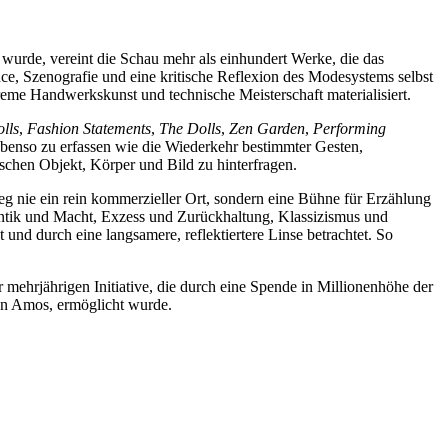
wurde, vereint die Schau mehr als einhundert Werke, die das
ce, Szenografie und eine kritische Reflexion des Modesystems selbst
xtreme Handwerkskunst und technische Meisterschaft materialisiert.
lls
,
Fashion Statements
,
The Dolls
,
Zen Garden
,
Performing
ebenso zu erfassen wie die Wiederkehr bestimmter Gesten,
schen Objekt, Körper und Bild zu hinterfragen.
g nie ein rein kommerzieller Ort, sondern eine Bühne für Erzählung
antik und Macht, Exzess und Zurückhaltung, Klassizismus und
d durch eine langsamere, reflektiertere Linse betrachtet. So
er mehrjährigen Initiative, die durch eine Spende in Millionenhöhe der
en Amos, ermöglicht wurde.