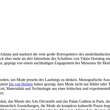
lanta und markiert die erste große Retrospektive des niederländische
ck über mehr als drei Jahrzehnte des Schaffens von Viktor Horsting und
in, geprägt von einem nachhaltigen Engagement des Museums für Mod
worden, um Mode jenseits des Laufstegs zu denken. Monografische Au
uletzt
Iris van Herpen
haben gezeigt, dass Mode nicht nur Bilder oder 
Zeit, Materialität und Technologie aus einer kritischen und experimente
zt.
ndon, das Musée des Arts Décoratifs und das Palais Galliera in Paris,
inuierlich Ausstellungen, die Mode als komplexe kulturelle Praxis begr