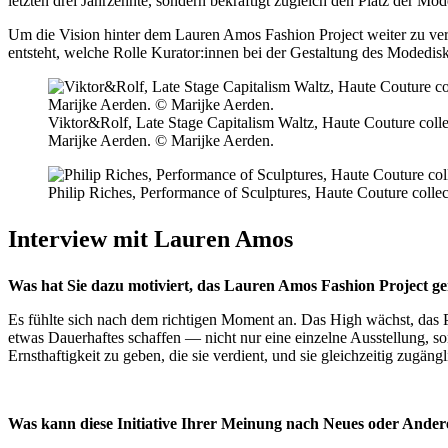
letzten drei Jahrzehnte, sondern bekräftigt zugleich den Platz der Mod
Um die Vision hinter dem Lauren Amos Fashion Project weiter zu ver
entsteht, welche Rolle Kurator:innen bei der Gestaltung des Modedis
Viktor&Rolf, Late Stage Capitalism Waltz, Haute Couture colle
Marijke Aerden. © Marijke Aerden.
Philip Riches, Performance of Sculptures, Haute Couture colle
Interview mit Lauren Amos
Was hat Sie dazu motiviert, das Lauren Amos Fashion Project g
Es fühlte sich nach dem richtigen Moment an. Das High wächst, das P
etwas Dauerhaftes schaffen — nicht nur eine einzelne Ausstellung, 
Ernsthaftigkeit zu geben, die sie verdient, und sie gleichzeitig zugäng
Was kann diese Initiative Ihrer Meinung nach Neues oder Ander