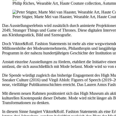
Philip Riches, Wearable Art, Haute Couture collection, Autum
Peter Stigter, Marte Mei van Haaster, Wearable Art, Haute Cout
Das Ausstellungserlebnis wird zusätzlich durch animierte Projektion
2049, Stranger Things und Game of Thrones. Diese digitalen Interve
aus Kleidungsstück, Bild und Szenografie.
Doch Viktor&Rolf. Fashion Statements ist mehr als eine wegweisende A
Millionenhöhe der Modeunternehmerin, Philanthropin und langjährig
Programm in der nahezu hundertjährigen Geschichte der Institution u
Anstatt einzelne Ausstellungen zu fördern, etabliert die Initiative e
umfasst, die sich ausschließlich mit Mode befasst. Mode wird so von
Die Spende würdigt zugleich das bisherige Engagement des High Mu
Sneaker Culture (2016) und Virgil Abloh: Figures of Speech (2019–2
neue, vielfältige Publikumsschichten erreicht. Das Lauren Amos Fashi
Mit diesem neuen Rahmen positioniert sich das High Museum als aktiv
kulturellen Knotenpunkt dieser Debatte. Mode wird nicht länger als
Transformationen zu denken.
In diesem Sinne fungiert Viktor&Rolf. Fashion Statements als eine Erk