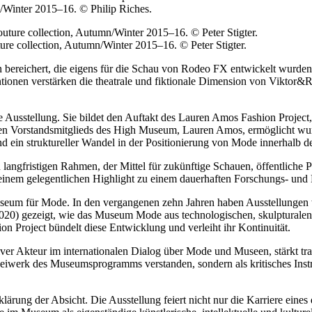
n/Winter 2015–16. © Philip Riches.
ure collection, Autumn/Winter 2015–16. © Peter Stigter.
en bereichert, die eigens für die Schau von Rodeo FX entwickelt wurde
ntionen verstärken die theatrale und fiktionale Dimension von Viktor
usstellung. Sie bildet den Auftakt des Lauren Amos Fashion Project, e
en Vorstandsmitglieds des High Museum, Lauren Amos, ermöglicht wurd
nd ein struktureller Wandel in der Positionierung von Mode innerhalb 
inen langfristigen Rahmen, der Mittel für zukünftige Schauen, öffentlic
 einem gelegentlichen Highlight zu einem dauerhaften Forschungs- und
seum für Mode. In den vergangenen zehn Jahren haben Ausstellungen w
020) gezeigt, wie das Museum Mode aus technologischen, skulpturalen
on Project bündelt diese Entwicklung und verleiht ihr Kontinuität.
er Akteur im internationalen Dialog über Mode und Museen, stärkt tran
 Beiwerk des Museumsprogramms verstanden, sondern als kritisches Ins
lärung der Absicht. Die Ausstellung feiert nicht nur die Karriere eines