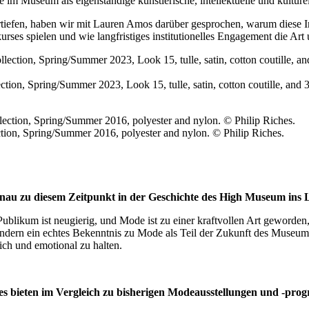
e im Museum als eigenständige künstlerische, intellektuelle und kulturel
tiefen, haben wir mit Lauren Amos darüber gesprochen, warum diese I
kurses spielen und wie langfristiges institutionelles Engagement die
ction, Spring/Summer 2023, Look 15, tulle, satin, cotton coutille, a
ction, Spring/Summer 2016, polyester and nylon. © Philip Riches.
enau zu diesem Zeitpunkt in der Geschichte des High Museum ins 
ublikum ist neugierig, und Mode ist zu einer kraftvollen Art geworden,
sondern ein echtes Bekenntnis zu Mode als Teil der Zukunft des Muse
lich und emotional zu halten.
es bieten im Vergleich zu bisherigen Modeausstellungen und -pr