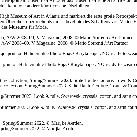
s Metropolitan Museum of Art oder das Museum of Fine Arts, Boston, 
rden kann wie andere künstlerische Disziplinen.
High Museum of Art in Atlanta und markiert die erste große Retrospe
nen Überblick über mehr als drei Jahrzehnte des Schaffens von Viktor H
nt des Museums für Mode.
, A/W 2008–09, V Magazine, 2008. © Mario Sorrenti / Art Partner.
kjet print on Hahnemühle Photo RagÒ Baryta paper, NO ready-to-wear
re collection, Spring/Summer 2023. Suite Haute Couture, Town & Coun
Summer 2023, Look 9, tulle, Swarovski crystals, cotton, and satin cout
, Spring/Summer 2022. © Marijke Aerden.