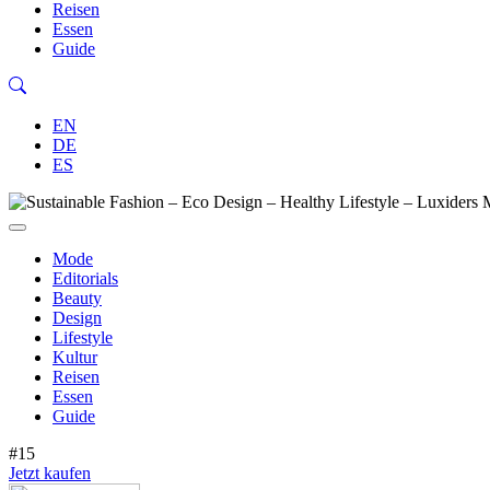
Reisen
Essen
Guide
EN
DE
ES
Mode
Editorials
Beauty
Design
Lifestyle
Kultur
Reisen
Essen
Guide
#15
Jetzt kaufen