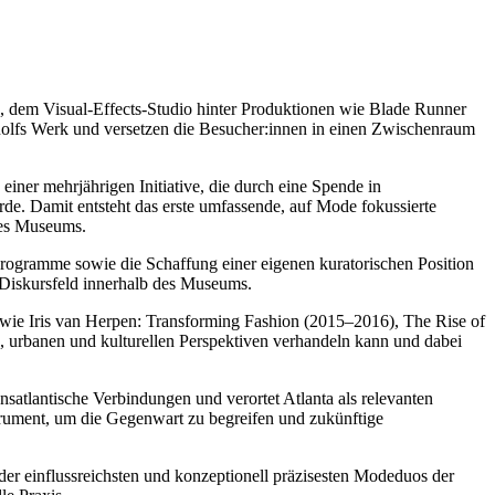
n, dem Visual-Effects-Studio hinter Produktionen wie Blade Runner
&Rolfs Werk und versetzen die Besucher:innen in einen Zwischenraum
iner mehrjährigen Initiative, die durch eine Spende in
e. Damit entsteht das erste umfassende, auf Mode fokussierte
des Museums.
he Programme sowie die Schaffung einer eigenen kuratorischen Position
 Diskursfeld innerhalb des Museums.
ie Iris van Herpen: Transforming Fashion (2015–2016), The Rise of
, urbanen und kulturellen Perspektiven verhandeln kann und dabei
satlantische Verbindungen und verortet Atlanta als relevanten
trument, um die Gegenwart zu begreifen und zukünftige
 der einflussreichsten und konzeptionell präzisesten Modeduos der