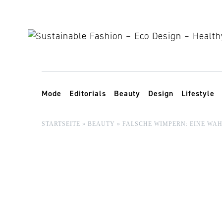
Skip to content
Toggle navigation
Mode
Editorials
Beauty
Design
Lifestyle
STARTSEITE
»
BEAUTY
»
FALSCHE WIMPERN: EINE WA