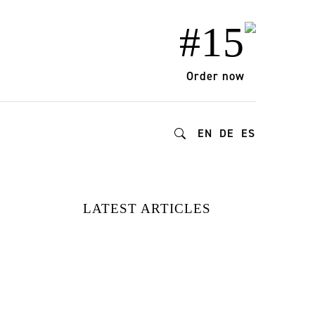
#15
Order now
EN
DE
ES
LATEST ARTICLES
VON DER REDAKTION
GETESTET: DIE BESTEN
NATÜRLICHEN UND
NACHHALTIGEN
FEUCHTIGKEITSPRODUKTE
FÜR GESUNDE HAUT UND