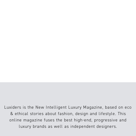
PREMIÈRE VISION PARIS 2026 RÜCKT KI,
INNOVATION UND NACHHALTIGE
MATERIALIEN IN DEN MITTELPUNKT
DER ZUKUNFT DER MODE
6 FILME FÜR DEN SOMMER 2026:
NATUR, LIEBE UND SLOW LIVING NEU
ENTDECKEN
Luxiders is the New Intelligent Luxury Magazine, based on eco
& ethical stories about fashion, design and lifestyle. This
online magazine fuses the best high-end, progressive and
luxury brands as well as independent designers.