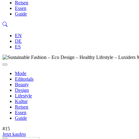
Reisen
Essen
Guide
EN
DE
ES
Mode
Editorials
Beauty
Design
Lifestyle
Kultur
Reisen
Essen
Guide
#15
Jetzt kaufen