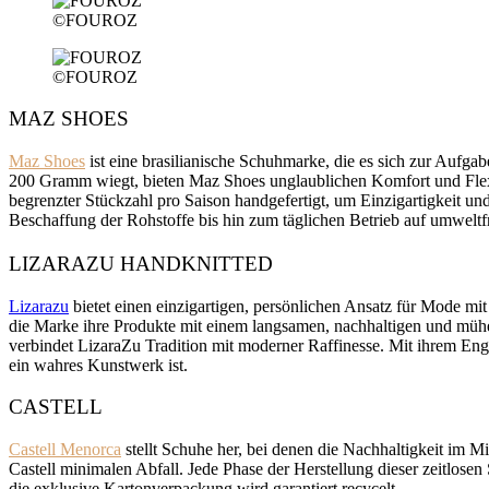
©FOUROZ
©FOUROZ
MAZ SHOES
Maz Shoes
ist eine brasilianische Schuhmarke, die es sich zur Aufgab
200 Gramm wiegt, bieten Maz Shoes unglaublichen Komfort und Flexibil
begrenzter Stückzahl pro Saison handgefertigt, um Einzigartigkeit un
Beschaffung der Rohstoffe bis hin zum täglichen Betrieb auf umweltf
LIZARAZU HANDKNITTED
Lizarazu
bietet einen einzigartigen, persönlichen Ansatz für Mode m
die Marke ihre Produkte mit einem langsamen, nachhaltigen und müh
verbindet LizaraZu Tradition mit moderner Raffinesse. Mit ihrem Enga
ein wahres Kunstwerk ist.
CASTELL
Castell Menorca
stellt Schuhe her, bei denen die Nachhaltigkeit im M
Castell minimalen Abfall. Jede Phase der Herstellung dieser zeitlose
die exklusive Kartonverpackung wird garantiert recycelt.