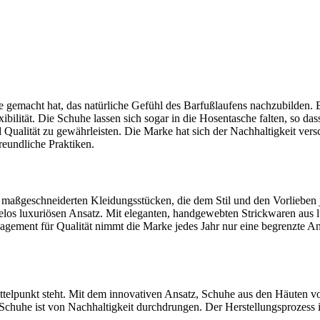
e gemacht hat, das natürliche Gefühl des Barfußlaufens nachzubilden. B
ität. Die Schuhe lassen sich sogar in die Hosentasche falten, so dass
d Qualität zu gewährleisten. Die Marke hat sich der Nachhaltigkeit ver
reundliche Praktiken.
it maßgeschneiderten Kleidungsstücken, die dem Stil und den Vorliebe
elos luxuriösen Ansatz. Mit eleganten, handgewebten Strickwaren aus 
gement für Qualität nimmt die Marke jedes Jahr nur eine begrenzte Anz
ittelpunkt steht. Mit dem innovativen Ansatz, Schuhe aus den Häuten vo
n Schuhe ist von Nachhaltigkeit durchdrungen. Der Herstellungsprozess