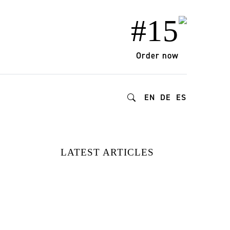
#15
Order now
EN
DE
ES
LATEST ARTICLES
VON DER REDAKTION
GETESTET: DIE BESTEN
NATÜRLICHEN UND
NACHHALTIGEN
FEUCHTIGKEITSPRODUKTE
FÜR GESUNDE HAUT UND