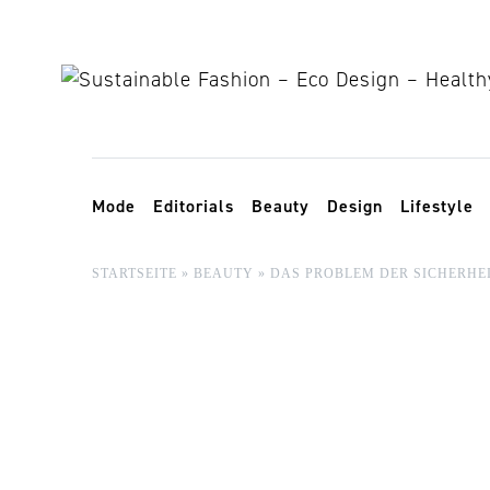
Skip to content
Toggle navigation
Mode
Editorials
Beauty
Design
Lifestyle
STARTSEITE
»
BEAUTY
»
DAS PROBLEM DER SICHERHE