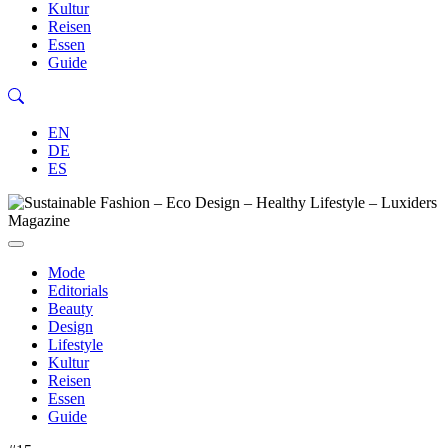
Kultur
Reisen
Essen
Guide
EN
DE
ES
Mode
Editorials
Beauty
Design
Lifestyle
Kultur
Reisen
Essen
Guide