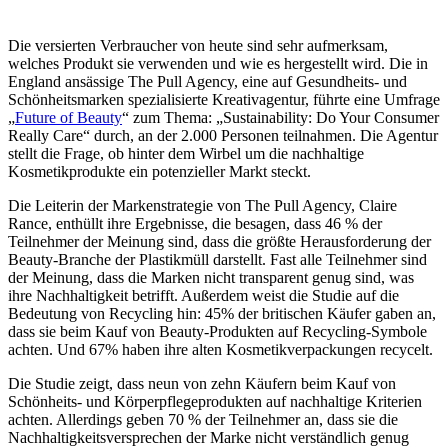
Die versierten Verbraucher von heute sind sehr aufmerksam,
welches Produkt sie verwenden und wie es hergestellt wird. Die in
England ansässige The Pull Agency, eine auf Gesundheits- und
Schönheitsmarken spezialisierte Kreativagentur, führte eine Umfrage
„
Future of Beauty
“ zum Thema: „Sustainability: Do Your Consumer
Really Care“ durch, an der 2.000 Personen teilnahmen. Die Agentur
stellt die Frage, ob hinter dem Wirbel um die nachhaltige
Kosmetikprodukte ein potenzieller Markt steckt.
Die Leiterin der Markenstrategie von The Pull Agency, Claire
Rance, enthüllt ihre Ergebnisse, die besagen, dass 46 % der
Teilnehmer der Meinung sind, dass die größte Herausforderung der
Beauty-Branche der Plastikmüll darstellt. Fast alle Teilnehmer sind
der Meinung, dass die Marken nicht transparent genug sind, was
ihre Nachhaltigkeit betrifft. Außerdem weist die Studie auf die
Bedeutung von Recycling hin: 45% der britischen Käufer gaben an,
dass sie beim Kauf von Beauty-Produkten auf Recycling-Symbole
achten. Und 67% haben ihre alten Kosmetikverpackungen recycelt.
Die Studie zeigt, dass neun von zehn Käufern beim Kauf von
Schönheits- und Körperpflegeprodukten auf nachhaltige Kriterien
achten. Allerdings geben 70 % der Teilnehmer an, dass sie die
Nachhaltigkeitsversprechen der Marke nicht verständlich genug