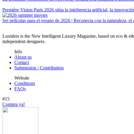
Première Vision Paris 2026 sitúa la inteligencia artificial, la innovaci
Sei películas para el verano de 2026 | Reconecta con la naturaleza, el 
Luxiders is the New Intelligent Luxury Magazine, based on eco & ethic
independent designers.
Info
About us
Contact
Submission / Contribution
Website
Conditions
FAQs
#15
Compra ya!