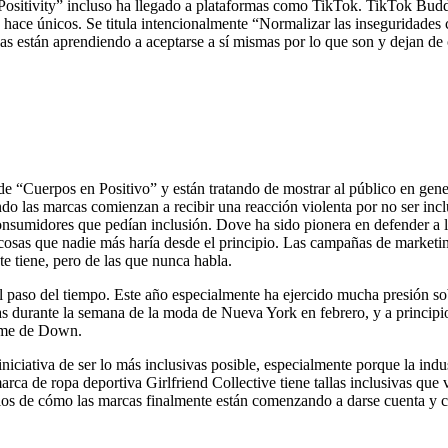
 Positivity” incluso ha llegado a plataformas como TikTok. TikTok Bu
 hace únicos. Se titula intencionalmente “Normalizar las inseguridades 
sonas están aprendiendo a aceptarse a sí mismas por lo que son y dejan d
e “Cuerpos en Positivo” y están tratando de mostrar al público en gene
do las marcas comienzan a recibir una reacción violenta por no ser incl
nsumidores que pedían inclusión. Dove ha sido pionera en defender a l
cosas que nadie más haría desde el principio. Las campañas de marketing
te tiene, pero de las que nunca habla.
el paso del tiempo. Este año especialmente ha ejercido mucha presión s
das durante la semana de la moda de Nueva York en febrero, y a princip
rome de Down.
ciativa de ser lo más inclusivas posible, especialmente porque la indus
 marca de ropa deportiva Girlfriend Collective tiene tallas inclusiva
plos de cómo las marcas finalmente están comenzando a darse cuenta y 