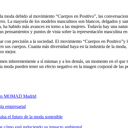
 la moda debido al movimiento “Cuerpos en Positivo”, las conversacione
ro. La mayoría de los modelos masculinos son blancos, delgados y sanos,
, ha habido más avances en torno a las mujeres. Todavía hay una natur
s pensamientos y puntos de vista sobre la representación masculina en
r con precisión a la sociedad. El movimiento “Cuerpos en Positivo”y los 
en sus cuerpos. Cuanta más diversidad haya en la industria de la moda
mos mejor.
amen inherentemente a sí mismas y a los demás, un momento en el que t
 la moda pueden tener un efecto negativo en la imagen corporal de las p
tas en MOMAD Madrid
ia empresarial
sa el futuro de la moda sostenible
r cómo está reduciendo su impacto ambiental