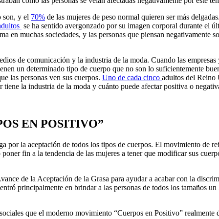
traban cómo las personas se veían afectadas negativamente por este te
 son, y el
70%
de las mujeres de peso normal quieren ser más delgadas
adultos
se ha sentido avergonzado por su imagen corporal durante el últ
a en muchas sociedades, y las personas que piensan negativamente sobr
edios de comunicación y la industria de la moda. Cuando las empresas 
tienen un determinado tipo de cuerpo que no son lo suficientemente buen
que las personas ven sus cuerpos.
Uno de cada cinco
adultos del Reino 
 tiene la industria de la moda y cuánto puede afectar positiva o negati
OS EN POSITIVO”
 por la aceptación de todos los tipos de cuerpos. El movimiento de ref
poner fin a la tendencia de las mujeres a tener que modificar sus cuerpo
ance de la Aceptación de la Grasa para ayudar a acabar con la discrimi
 centró principalmente en brindar a las personas de todos los tamaños un
 sociales que el moderno movimiento “Cuerpos en Positivo” realmente d