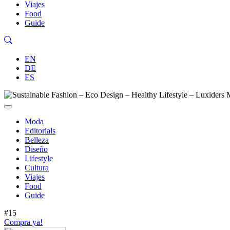
Viajes
Food
Guide
EN
DE
ES
Moda
Editorials
Belleza
Diseño
Lifestyle
Cultura
Viajes
Food
Guide
#15
Compra ya!