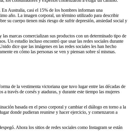
ma, los consumidores y expertos comenzaron a exigir un cambio.
. En Australia, casi el 15% de los hombres informan una
imo año. La imagen corporal, un término utilizado para describir
e su cuerpo tienen más riesgo de sufrir depresión, ansiedad social y
y las marcas comercializan sus productos con un determinado tipo de
os. Un estudio incluso encontró que usar las redes sociales durante
Unido dice que las imágenes en las redes sociales les han hecho
vamente en cómo las personas se ven y piensan sobre sí mismas.
orma de la vestimenta victoriana que tuvo lugar entre las décadas de
s a través de corsés y ataduras, y durante este tiempo las mujeres
nación basada en el peso corporal y cambiar el diálogo en torno a la
 lugar donde pudieran reunirse y hacer ejercicio, y comenzaron a
espegó. Ahora los sitios de redes sociales como Instagram se están