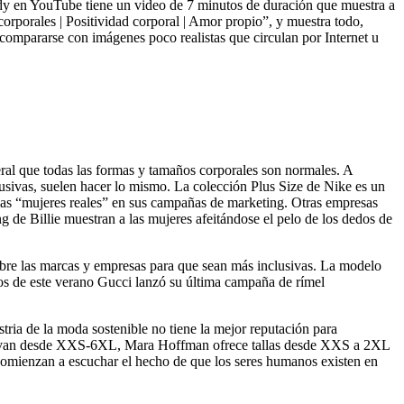
ddy en YouTube tiene un video de 7 minutos de duración que muestra a
corporales | Positividad corporal | Amor propio”, y muestra todo,
e compararse con imágenes poco realistas que circulan por Internet u
ral que todas las formas y tamaños corporales son normales. A
usivas, suelen hacer lo mismo. La colección Plus Size de Nike es un
as “mujeres reales” en sus campañas de marketing. Otras empresas
 de Billie muestran a las mujeres afeitándose el pelo de los dedos de
obre las marcas y empresas para que sean más inclusivas. La modelo
ios de este verano Gucci lanzó su última campaña de rímel
tria de la moda sostenible no tiene la mejor reputación para
s que van desde XXS-6XL, Mara Hoffman ofrece tallas desde XXS a 2XL
comienzan a escuchar el hecho de que los seres humanos existen en