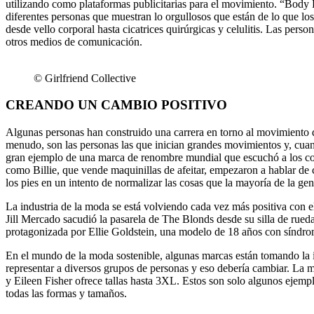
utilizando como plataformas publicitarias para el movimiento. “Body
diferentes personas que muestran lo orgullosos que están de lo que los
desde vello corporal hasta cicatrices quirúrgicas y celulitis. Las per
otros medios de comunicación.
© Girlfriend Collective
CREANDO UN CAMBIO POSITIVO
Algunas personas han construido una carrera en torno al movimiento d
menudo, son las personas las que inician grandes movimientos y, cuan
gran ejemplo de una marca de renombre mundial que escuchó a los co
como Billie, que vende maquinillas de afeitar, empezaron a hablar de 
los pies en un intento de normalizar las cosas que la mayoría de la gen
La industria de la moda se está volviendo cada vez más positiva con 
Jill Mercado sacudió la pasarela de The Blonds desde su silla de rue
protagonizada por Ellie Goldstein, una modelo de 18 años con sínd
En el mundo de la moda sostenible, algunas marcas están tomando la ini
representar a diversos grupos de personas y eso debería cambiar. La
y Eileen Fisher ofrece tallas hasta 3XL. Estos son solo algunos ejem
todas las formas y tamaños.