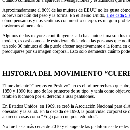
Cuando comenzaron a aparecer investigaciones y estadísticas que mos
Aproximadamente al 80% de las mujeres de EEUU no les gusta cómo
sobrevaloración del peso y la forma. En el Reino Unido,
1 de cada 5 
cómo pensamos y nos sentimos con nuestro cuerpo, es un gran problem
trastornos alimentarios.
Algunos de los mayores contribuyentes a la baja autoestima son los m
modelo, es casi como si le estuvieran diciendo a las personas que no 
tan solo 30 minutos al día puede afectar negativamente a la forma en 
preocuparse por su imagen corporal. Esto solo demuestra cuánto poder
HISTORIA DEL MOVIMIENTO “CUERP
El movimiento”Cuerpos en Positivo” no es el primer rechazo que aboga
1850 y 1890 fue uno de los primeros de su tipo, y tenía como objetivo 
también lucharon por el derecho a usar pantalones.
En Estados Unidos, en 1969, se creó la Asociación Nacional para el Av
obesidad y la salud. En la década de 1990, la positividad corporal se
aparecer cosas como “Yoga para cuerpos redondos”.
No fue hasta más cerca de 2010 y el auge de las plataformas de redes