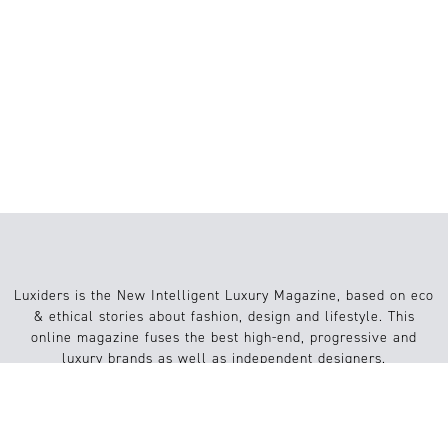
EL LUJO YA NO
DEFINE EL
ESTATUS, SINO
EL SIGNIFICADO
Luxiders is the New Intelligent Luxury Magazine, based on eco
& ethical stories about fashion, design and lifestyle. This
online magazine fuses the best high-end, progressive and
luxury brands as well as independent designers.
Info
Website