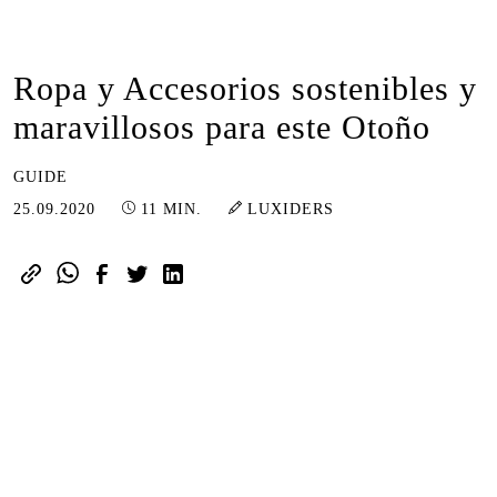
Ropa y Accesorios sostenibles y
maravillosos para este Otoño
GUIDE
15.03.2023
25.09.2020
11 MIN.
LUXIDERS
El equinoccio de septiembre ha
marcado la pauta de lo que se
avecina: un hermoso lío de días fríos
y cálidos que dan testimonio de la