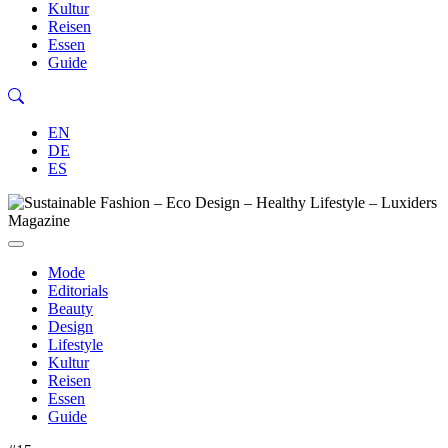
Kultur
Reisen
Essen
Guide
EN
DE
ES
Mode
Editorials
Beauty
Design
Lifestyle
Kultur
Reisen
Essen
Guide