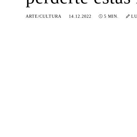
01.03.2023
ARTE/CULTURA
14.12.2022
5 MIN.
LU
Las exposiciones son una fuente
diferentes artistas y temas que 
es una oportunidad para ver y ap
del 2022…