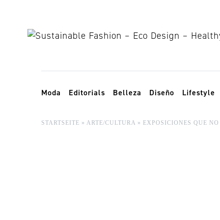
Skip to content
Toggle navigation
Moda
Editorials
Belleza
Diseño
Lifestyle
STARTSEITE
»
ARTE/CULTURA
»
EXPOSICIONES QUE NO