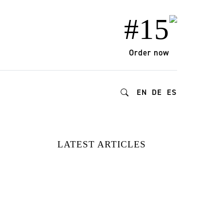
#15
Order now
EN
DE
ES
LATEST ARTICLES
SEI PELÍCULAS
PARA EL VERANO
DE 2026 |
RECONECTA CON
LA NATURALEZA,
EL AMOR Y LA