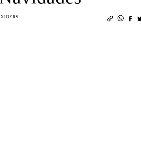
XIDERS
 de inspiración. Son demostraciones de
dan una nueva perspectiva al público. Es
reciar exposiciones que quitan el alient
suscríbete aquí