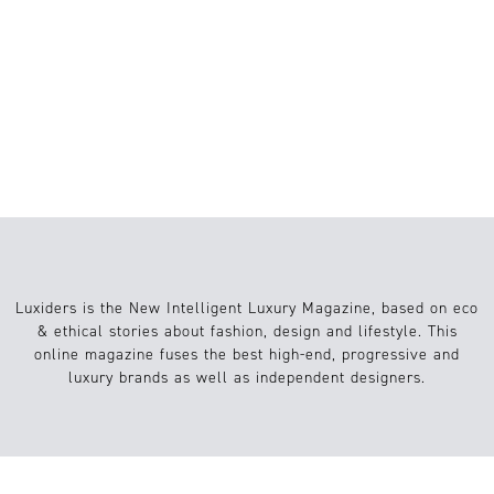
STRUKTURELLE MODE: WIE KUNST,
ARCHITEKTUR UND 3D-DRUCK DIE
MODE NEU GESTALTEN
Luxiders is the New Intelligent Luxury Magazine, based on eco
& ethical stories about fashion, design and lifestyle. This
online magazine fuses the best high-end, progressive and
luxury brands as well as independent designers.
Info
Website