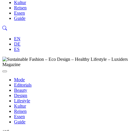
Kultur
Reisen
Essen
Guide
EN
DE
ES
Mode
Editorials
Beauty
Design
Lifestyle
Kultur
Reisen
Essen
Guide