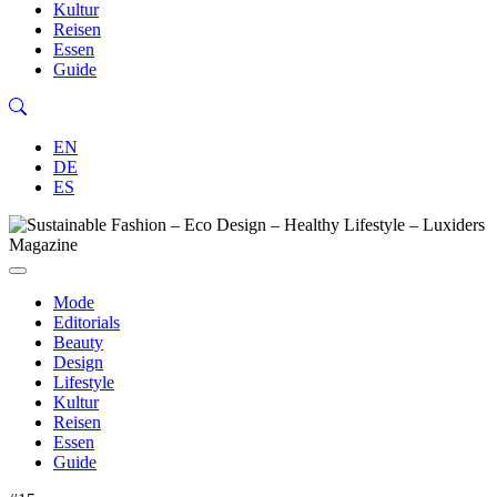
Kultur
Reisen
Essen
Guide
EN
DE
ES
Mode
Editorials
Beauty
Design
Lifestyle
Kultur
Reisen
Essen
Guide