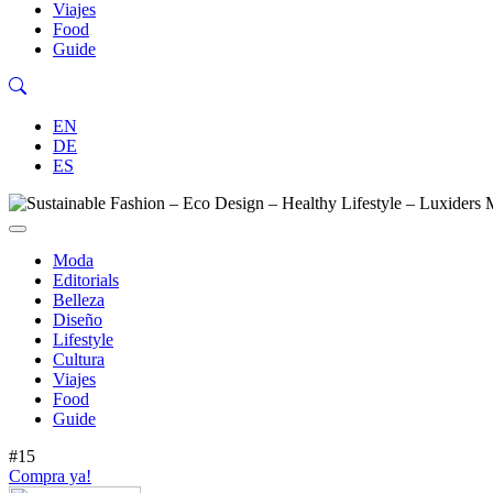
Viajes
Food
Guide
EN
DE
ES
Moda
Editorials
Belleza
Diseño
Lifestyle
Cultura
Viajes
Food
Guide
#15
Compra ya!