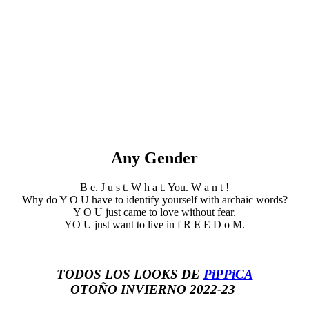
Any Gender
B e. J u s t. W h a t. You. W a n t !
Why do Y O U have to identify yourself with archaic words?
Y O U just came to love without fear.
YO U just want to live in f R E E D o M.
TODOS LOS LOOKS DE
PiPPiCA
OTOÑO INVIERNO 2022-23