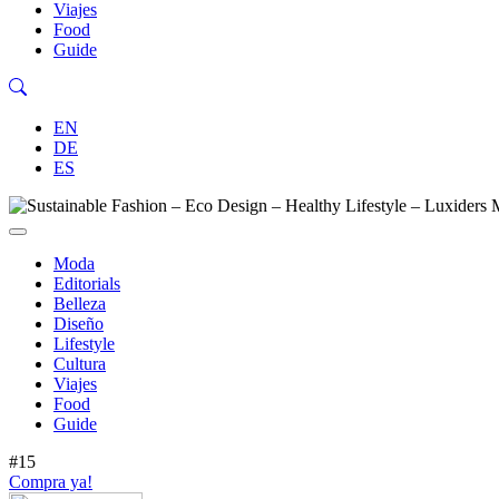
Viajes
Food
Guide
EN
DE
ES
Moda
Editorials
Belleza
Diseño
Lifestyle
Cultura
Viajes
Food
Guide
#15
Compra ya!