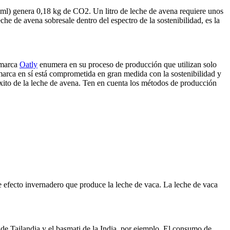
0 ml) genera 0,18 kg de CO2. Un litro de leche de avena requiere unos
he de avena sobresale dentro del espectro de la sostenibilidad, es la
 marca
Oatly
enumera en su proceso de producción que utilizan solo
arca en sí está comprometida en gran medida con la sostenibilidad y
éxito de la leche de avena. Ten en cuenta los métodos de producción
de efecto invernadero que produce la leche de vaca. La leche de vaca
 de Tailandia y el basmati de la India, por ejemplo. El consumo de