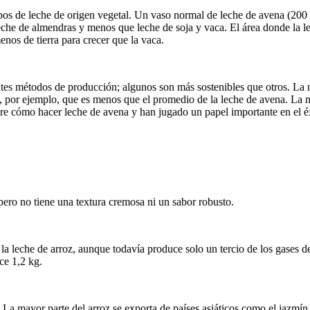
tipos de leche de origen vegetal. Un vaso normal de leche de avena (20
leche de almendras y menos que leche de soja y vaca. El área donde la lec
enos de tierra para crecer que la vaca.
rentes métodos de producción; algunos son más sostenibles que otros. La
, por ejemplo, que es menos que el promedio de la leche de avena. La m
obre cómo hacer leche de avena y han jugado un papel importante en el 
 pero no tiene una textura cremosa ni un sabor robusto.
 la leche de arroz, aunque todavía produce solo un tercio de los gases 
ce 1,2 kg.
 La mayor parte del arroz se exporta de países asiáticos como el jazmín