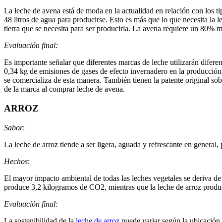
La leche de avena está de moda en la actualidad en relación con los 
48 litros de agua para producirse. Esto es más que lo que necesita la 
tierra que se necesita para ser producirla. La avena requiere un 80% m
Evaluación final:
Es importante señalar que diferentes marcas de leche utilizarán dife
0,34 kg de emisiones de gases de efecto invernadero en la producción
se comercializa de esta manera. También tienen la patente original s
de la marca al comprar leche de avena.
ARROZ
Sabor
:
La leche de arroz tiende a ser ligera, aguada y refrescante en general,
Hechos
:
El mayor impacto ambiental de todas las leches vegetales se deriva de
produce 3,2 kilogramos de CO2, mientras que la leche de arroz produ
Evaluación final:
La sostenibilidad de la
leche de arroz
puede variar según la ubicación.