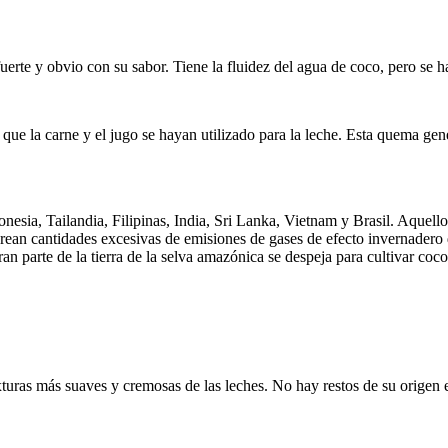
fuerte y obvio con su sabor. Tiene la fluidez del agua de coco, pero se 
ue la carne y el jugo se hayan utilizado para la leche. Esta quema ge
sia, Tailandia, Filipinas, India, Sri Lanka, Vietnam y Brasil. Aquel
crean cantidades excesivas de emisiones de gases de efecto invernadero
n parte de la tierra de la selva amazónica se despeja para cultivar cocot
exturas más suaves y cremosas de las leches. No hay restos de su origen e