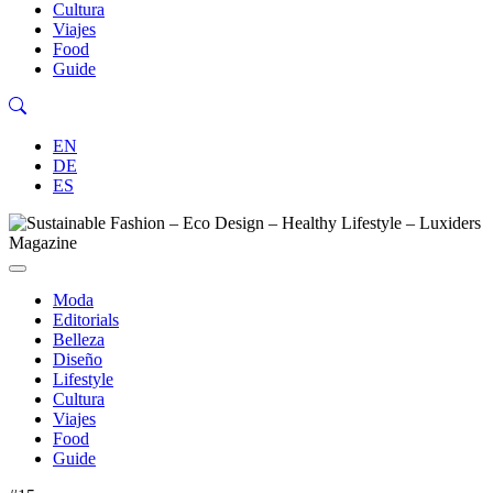
Cultura
Viajes
Food
Guide
EN
DE
ES
Moda
Editorials
Belleza
Diseño
Lifestyle
Cultura
Viajes
Food
Guide