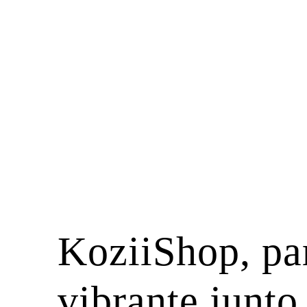
KoziiShop, par
vibrante junto