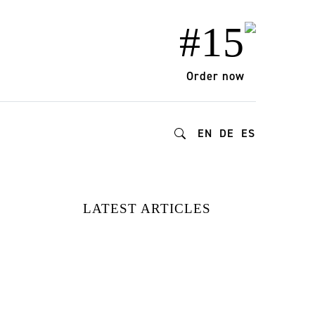
#15
Order now
EN
DE
ES
LATEST ARTICLES
15 MARCAS DE
MODA
REDEFINIENDO
EL ESTILO Y EL
IMPACTO |
DESCUBIERTAS