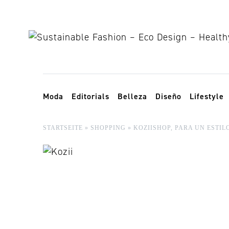
Skip to content
Toggle navigation
Moda
Editorials
Belleza
Diseño
Lifestyle
STARTSEITE
»
SHOPPING
»
KOZIISHOP, PARA UN ESTIL