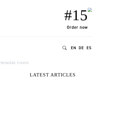
#15
Order now
EN
DE
ES
PREMIÈRE VISION
LATEST ARTICLES
15 MARCAS DE
MODA
REDEFINIENDO
EL ESTILO Y EL
IMPACTO |
DESCUBIERTAS