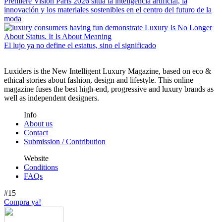
Première Vision Paris 2026 sitúa la inteligencia artificial, la
innovación y los materiales sostenibles en el centro del futuro de la
moda
El lujo ya no define el estatus, sino el significado
Luxiders is the New Intelligent Luxury Magazine, based on eco &
ethical stories about fashion, design and lifestyle. This online
magazine fuses the best high-end, progressive and luxury brands as
well as independent designers.
Info
About us
Contact
Submission / Contribution
Website
Conditions
FAQs
#15
Compra ya!