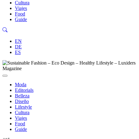
Cultura
Viajes
Food
Guide
EN
DE
ES
Moda
Editorials
Belleza
Diseño
Lifestyle
Cultura
Viajes
Food
Guide