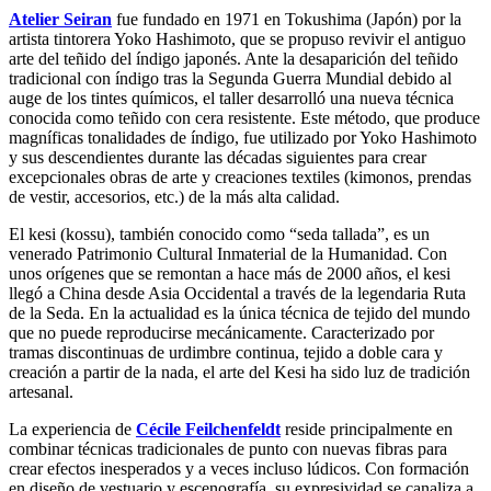
Atelier Seiran
fue fundado en 1971 en Tokushima (Japón) por la
artista tintorera Yoko Hashimoto, que se propuso revivir el antiguo
arte del teñido del índigo japonés. Ante la desaparición del teñido
tradicional con índigo tras la Segunda Guerra Mundial debido al
auge de los tintes químicos, el taller desarrolló una nueva técnica
conocida como teñido con cera resistente. Este método, que produce
magníficas tonalidades de índigo, fue utilizado por Yoko Hashimoto
y sus descendientes durante las décadas siguientes para crear
excepcionales obras de arte y creaciones textiles (kimonos, prendas
de vestir, accesorios, etc.) de la más alta calidad.
El kesi (kossu), también conocido como “seda tallada”, es un
venerado Patrimonio Cultural Inmaterial de la Humanidad. Con
unos orígenes que se remontan a hace más de 2000 años, el kesi
llegó a China desde Asia Occidental a través de la legendaria Ruta
de la Seda. En la actualidad es la única técnica de tejido del mundo
que no puede reproducirse mecánicamente. Caracterizado por
tramas discontinuas de urdimbre continua, tejido a doble cara y
creación a partir de la nada, el arte del Kesi ha sido luz de tradición
artesanal.
La experiencia de
Cécile Feilchenfeldt
reside principalmente en
combinar técnicas tradicionales de punto con nuevas fibras para
crear efectos inesperados y a veces incluso lúdicos. Con formación
en diseño de vestuario y escenografía, su expresividad se canaliza a