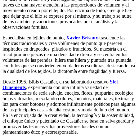
través de una mayor atención a las proporciones de volumen y al
movimiento creado por el tejido. Por encima de todo, cree que hay
que dejar que el hilo se exprese por sí mismo, y su trabajo se nutre
de los cambios y variaciones provocados por el análisis y las
observaciones fortuitas.
Especialista en tejidos de punto,
Xavier Brisoux
trasciende las
técnicas tradicionales y crea volúmenes de punto que parecen
inspirados en drapeados, plisados o fruncidos. Su maestría en el
tricot produce piezas de una densidad extrema y se centra en los
volúmenes de las prendas, hilera tras hilera y puntada tras puntada,
con hilos que se convierten en verdaderas esculturas, destacando así
la dualidad de los tejidos, la dicotomía entre fragilidad y fuerza.
Desde 1995, Bibis Castañer, en su laboratorio creativo
Stel
Ornements
, experimenta con una infinita variedad de
combinaciones de seda salvaje, encajes, flores, purpurina ecológica,
hojas y dorados, mezclando colores, tamaños, materiales, texturas y
luz para crear botones y adornos infinitamente poéticos para algunas
de las principales casas de alta costura y moda de lujo del mundo.
En la encrucijada de la creatividad, la tecnología y la sostenibilidad,
el enfoque único y patentado de Castañer se basa en salvaguardar y
promover las técnicas y los proveedores locales con un
planteamiento ético y ecorresponsable.