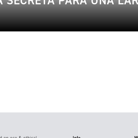
A SECRETA PARA UNA LAR
10.07.2019
lifestyle
1
d on eco & ethical
Info
W