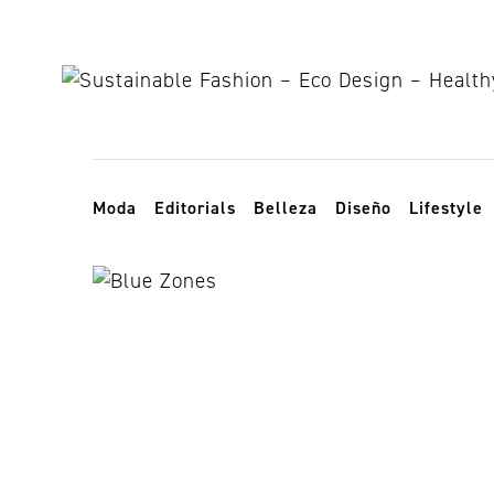
Skip to content
Toggle navigation
Moda
Editorials
Belleza
Diseño
Lifestyle
vegan diet