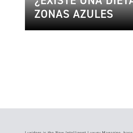
¿EXISTE UNA DIET
ZONAS AZULES
10.03.2023
lifestyle
27.06.2022
Food
Luxiders is the New Intelligent Luxury Magazine, base