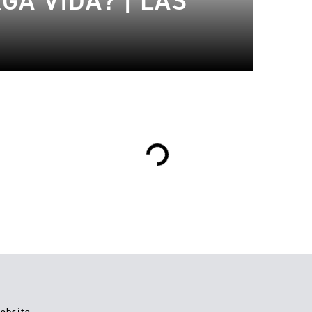
GA VIDA? | LAS
Loading...
23.03.2023
1.01.2018
ebsite