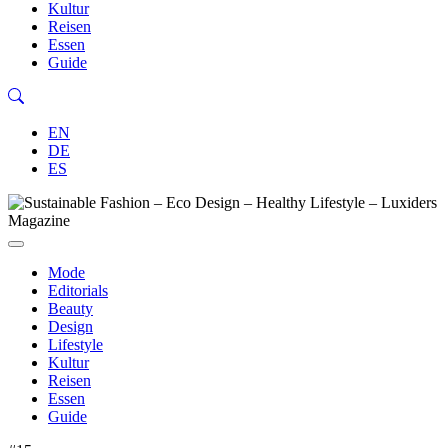
Kultur
Reisen
Essen
Guide
EN
DE
ES
Mode
Editorials
Beauty
Design
Lifestyle
Kultur
Reisen
Essen
Guide