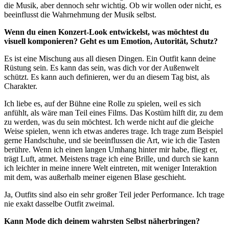
die Musik, aber dennoch sehr wichtig. Ob wir wollen oder nicht, es
beeinflusst die Wahrnehmung der Musik selbst.
Wenn du einen Konzert-Look entwickelst, was möchtest du
visuell komponieren? Geht es um Emotion, Autorität, Schutz?
Es ist eine Mischung aus all diesen Dingen. Ein Outfit kann deine
Rüstung sein. Es kann das sein, was dich vor der Außenwelt
schützt. Es kann auch definieren, wer du an diesem Tag bist, als
Charakter.
Ich liebe es, auf der Bühne eine Rolle zu spielen, weil es sich
anfühlt, als wäre man Teil eines Films. Das Kostüm hilft dir, zu dem
zu werden, was du sein möchtest. Ich werde nicht auf die gleiche
Weise spielen, wenn ich etwas anderes trage. Ich trage zum Beispiel
gerne Handschuhe, und sie beeinflussen die Art, wie ich die Tasten
berühre. Wenn ich einen langen Umhang hinter mir habe, fliegt er,
trägt Luft, atmet. Meistens trage ich eine Brille, und durch sie kann
ich leichter in meine innere Welt eintreten, mit weniger Interaktion
mit dem, was außerhalb meiner eigenen Blase geschieht.
Ja, Outfits sind also ein sehr großer Teil jeder Performance. Ich trage
nie exakt dasselbe Outfit zweimal.
Kann Mode dich deinem wahrsten Selbst näherbringen?