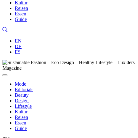
Kultur
Reisen
Essen
Guide
EN
DE
ES
Mode
Editorials
Beauty
Design
Lifestyle
Kultur
Reisen
Essen
Guide