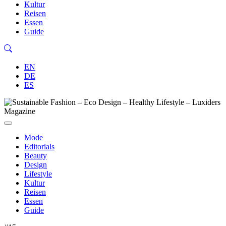
Kultur
Reisen
Essen
Guide
EN
DE
ES
Mode
Editorials
Beauty
Design
Lifestyle
Kultur
Reisen
Essen
Guide