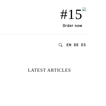
#15
Order now
EN
DE
ES
LATEST ARTICLES
15 MARCAS DE
MODA
REDEFINIENDO
EL ESTILO Y EL
IMPACTO |
DESCUBIERTAS