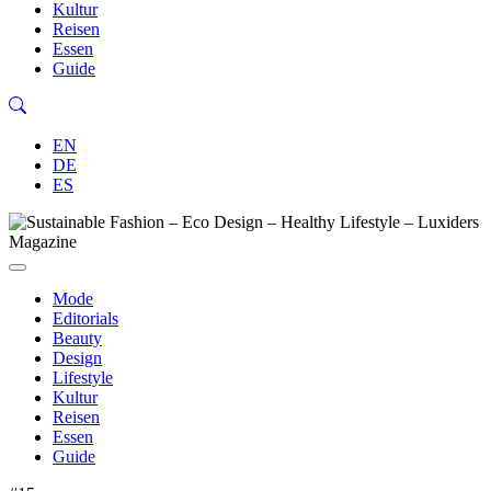
Kultur
Reisen
Essen
Guide
EN
DE
ES
Mode
Editorials
Beauty
Design
Lifestyle
Kultur
Reisen
Essen
Guide