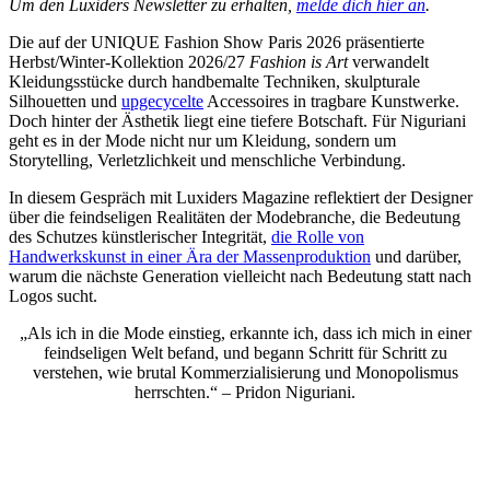
Um den Luxiders Newsletter zu erhalten,
melde dich hier an
.
Die auf der UNIQUE Fashion Show Paris 2026 präsentierte
Herbst/Winter-Kollektion 2026/27
Fashion is Art
verwandelt
Kleidungsstücke durch handbemalte Techniken, skulpturale
Silhouetten und
upgecycelte
Accessoires in tragbare Kunstwerke.
Doch hinter der Ästhetik liegt eine tiefere Botschaft. Für Niguriani
geht es in der Mode nicht nur um Kleidung, sondern um
Storytelling, Verletzlichkeit und menschliche Verbindung.
In diesem Gespräch mit Luxiders Magazine reflektiert der Designer
über die feindseligen Realitäten der Modebranche, die Bedeutung
des Schutzes künstlerischer Integrität,
die Rolle von
Handwerkskunst in einer Ära der Massenproduktion
und darüber,
warum die nächste Generation vielleicht nach Bedeutung statt nach
Logos sucht.
„Als ich in die Mode einstieg, erkannte ich, dass ich mich in einer
feindseligen Welt befand, und begann Schritt für Schritt zu
verstehen, wie brutal Kommerzialisierung und Monopolismus
herrschten.“ – Pridon Niguriani.