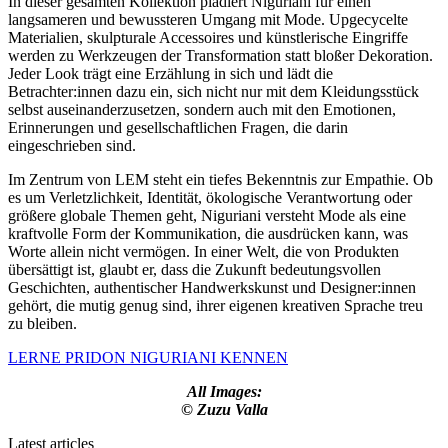
In dieser gesamten Kollektion plädiert Niguriani für einen
langsameren und bewussteren Umgang mit Mode. Upgecycelte
Materialien, skulpturale Accessoires und künstlerische Eingriffe
werden zu Werkzeugen der Transformation statt bloßer Dekoration.
Jeder Look trägt eine Erzählung in sich und lädt die
Betrachter:innen dazu ein, sich nicht nur mit dem Kleidungsstück
selbst auseinanderzusetzen, sondern auch mit den Emotionen,
Erinnerungen und gesellschaftlichen Fragen, die darin
eingeschrieben sind.
Im Zentrum von LEM steht ein tiefes Bekenntnis zur Empathie. Ob
es um Verletzlichkeit, Identität, ökologische Verantwortung oder
größere globale Themen geht, Niguriani versteht Mode als eine
kraftvolle Form der Kommunikation, die ausdrücken kann, was
Worte allein nicht vermögen. In einer Welt, die von Produkten
übersättigt ist, glaubt er, dass die Zukunft bedeutungsvollen
Geschichten, authentischer Handwerkskunst und Designer:innen
gehört, die mutig genug sind, ihrer eigenen kreativen Sprache treu
zu bleiben.
LERNE PRIDON NIGURIANI KENNEN
All Images:
© Zuzu Valla
Latest articles