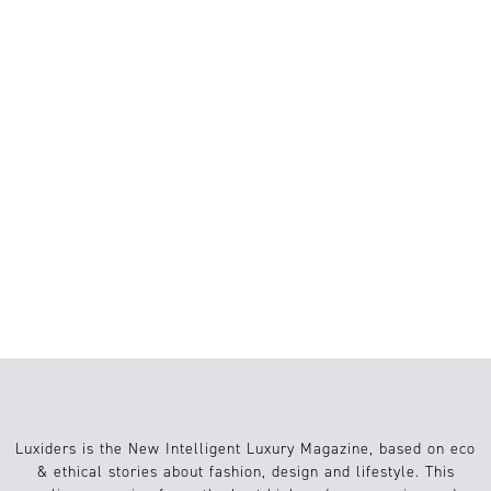
AMBIENTAL
PREMIÈRE VISION PARIS 2026 SITÚA LA
INTELIGENCIA ARTIFICIAL, LA
INNOVACIÓN Y LOS MATERIALES
SOSTENIBLES EN EL CENTRO DEL
FUTURO DE LA MODA
EL LUJO YA NO
DEFINE EL
ESTATUS, SINO
EL SIGNIFICADO
Luxiders is the New Intelligent Luxury Magazine, based on eco
& ethical stories about fashion, design and lifestyle. This