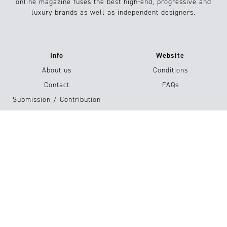
online magazine fuses the best high-end, progressive and
luxury brands as well as independent designers.
Info
Website
About us
Conditions
Contact
FAQs
Submission / Contribution
#15
Compra ya!
Imprint
Privacy Policy