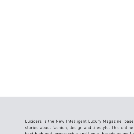
28.03.2023
Diseño
09.06.2022
Diseño
Luxiders is the New Intelligent Luxury Magazine, base
stories about fashion, design and lifestyle. This onlin
best high-end, progressive and luxury brands as well