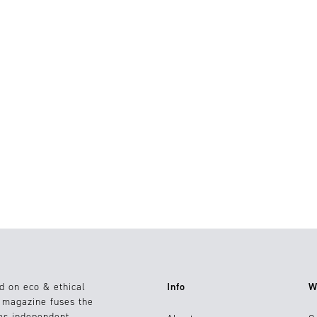
21.03.2023
24.05.2022
Moda
0
d on eco & ethical
Info
W
e magazine fuses the
 as independent