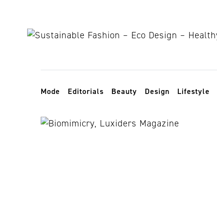
Skip to content
Toggle navigation
Mode
Editorials
Beauty
Design
Lifestyle
sustainable d