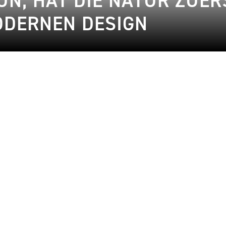
UN, HAT DIE NATUR ZUER
ODERNEN DESIGN
lifestyle
1
11.07.2024
24.05.2024
Design
2