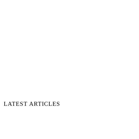
+ Words:
Florenne Earle Ledger
Revista Luxiders
+ Translation:
Marta Capdevila
LATEST ARTICLES
SEI PELÍCULAS PARA EL VERANO DE
2026 | RECONECTA CON LA NATURALEZA,
EL AMOR Y LA VIDA LENTA