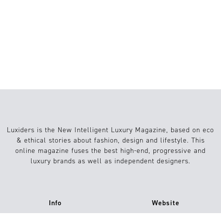
VISIONS OF TRANSFORMATION:
UPCYCLED, RECYCLED AND DEADSTOCK
| UNA EXPOSICIÓN DE FOTOGRAFÍA DE
LUXIDERS MAGAZINE
Luxiders is the New Intelligent Luxury Magazine, based on eco
& ethical stories about fashion, design and lifestyle. This
online magazine fuses the best high-end, progressive and
luxury brands as well as independent designers.
Info
Website
About us
Conditions