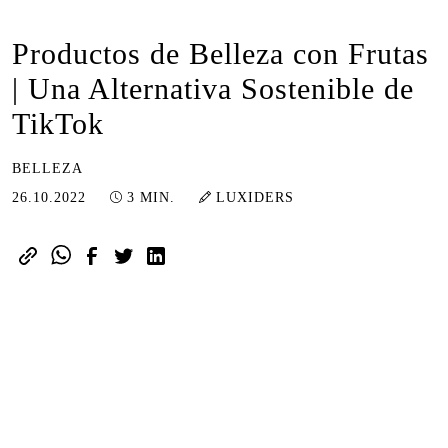
Productos de Belleza con Frutas
| Una Alternativa Sostenible de
TikTok
BELLEZA
03.03.2023
26.10.2022
3 MIN.
LUXIDERS
La industria de la belleza sigue
evolucionando y el
#fruitmakeupchallenge de TikTok lo
demuestra. Con una perspectiva