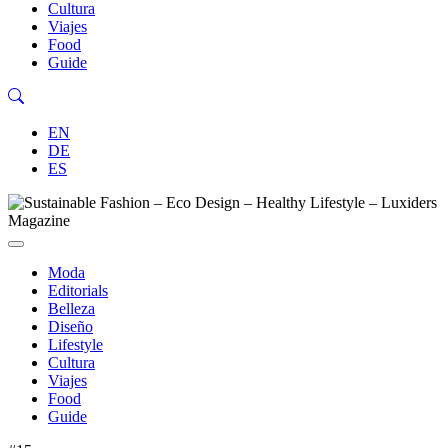
Cultura
Viajes
Food
Guide
EN
DE
ES
Moda
Editorials
Belleza
Diseño
Lifestyle
Cultura
Viajes
Food
Guide