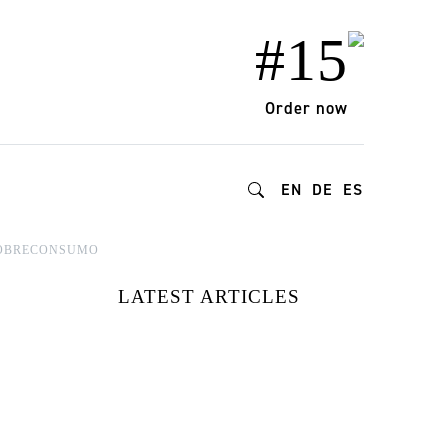
#15
Order now
EN
DE
ES
 SOBRECONSUMO
LATEST ARTICLES
SEI PELÍCULAS
PARA EL VERANO
DE 2026 |
RECONECTA CON
LA NATURALEZA,
EL AMOR Y LA