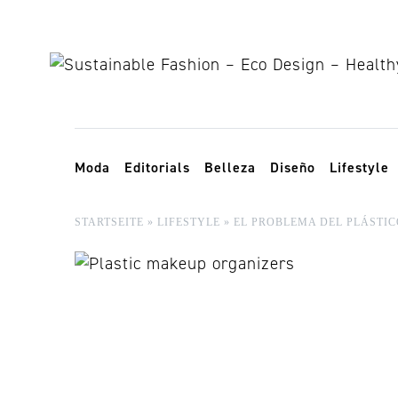
Skip to content
Toggle navigation
Moda
Editorials
Belleza
Diseño
Lifestyle
STARTSEITE
»
LIFESTYLE
»
EL PROBLEMA DEL PLÁSTI