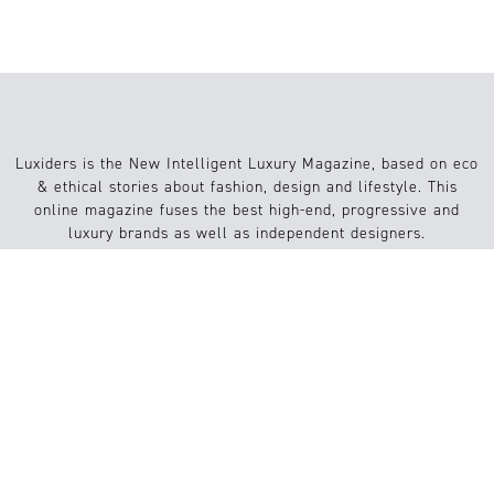
Luxiders is the New Intelligent Luxury Magazine, based on eco
& ethical stories about fashion, design and lifestyle. This
online magazine fuses the best high-end, progressive and
luxury brands as well as independent designers.
Info
Website
About us
Conditions
Contact
FAQs
Submission / Contribution