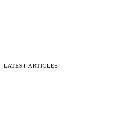
LATEST ARTICLES
SEI PELÍCULAS PARA EL VERANO DE
2026 | RECONECTA CON LA NATURALEZA,
EL AMOR Y LA VIDA LENTA
LUXIDERS MAGAZINE EDICIÓN IMPRESA
15 | UN NUEVO SANTUARIO