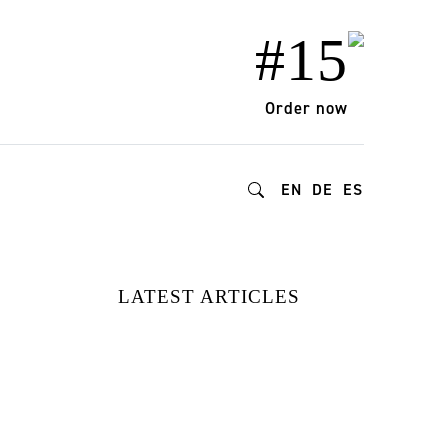
#15
Order now
EN
DE
ES
LATEST ARTICLES
15 MARCAS DE
MODA
REDEFINIENDO
EL ESTILO Y EL
IMPACTO |
DESCUBIERTAS