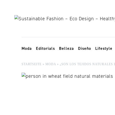
Skip to content
Toggle navigation
Moda
Editorials
Belleza
Diseño
Lifestyle
STARTSEITE
»
MODA
»
¿SON LOS TEJIDOS NATURALES 