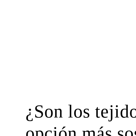
¿Son los tejido
opción más so