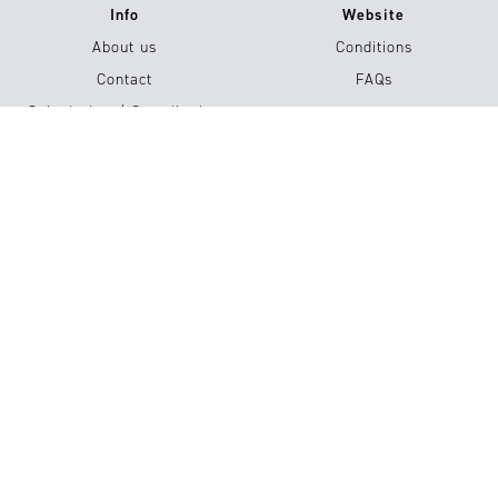
Info
Website
About us
Conditions
Contact
FAQs
Submission / Contribution
#15
Compra ya!
Imprint
Privacy Policy
© 2026 Luxiders Magazine. All Rights Reserved.