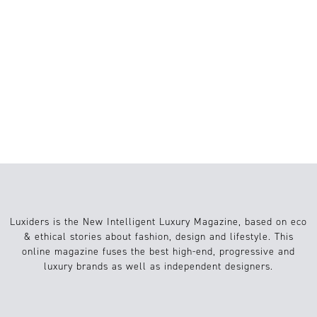
¿ESTÁ EL “SKINNYTOK” RECUPERANDO
LA TÓXICA CULTURA DE LAS DIETAS DE
LOS AÑOS NOVENTA? EL CHOQUE CON
EL MOVIMIENTO BODY POSITIVITY
¿QUÉ ES EL “CORTISOL FACE”? POR QUÉ
LOS EXPERTOS AFIRMAN QUE ESTA
TENDENCIA DE TIKTOK ES ENGAÑOSA
Luxiders is the New Intelligent Luxury Magazine, based on eco
& ethical stories about fashion, design and lifestyle. This
online magazine fuses the best high-end, progressive and
luxury brands as well as independent designers.